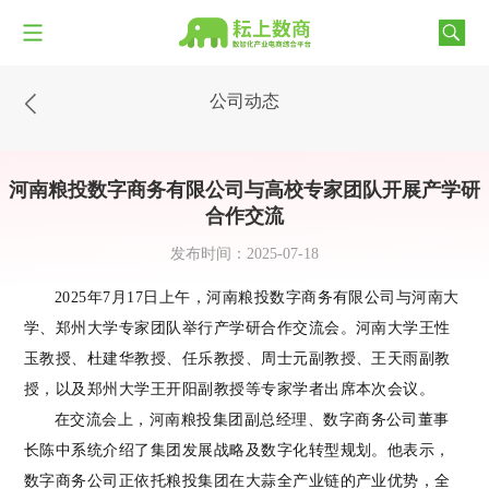
公司动态
河南粮投数字商务有限公司与高校专家团队开展产学研
合作交流
发布时间：2025-07-18
2025年7月17日上午，河南粮投数字商务有限公司与河南大
学、郑州大学专家团队举行产学研合作交流会。河南大学王性
玉教授、杜建华教授、任乐教授、周士元副教授、王天雨副教
授，以及郑州大学王开阳副教授等专家学者出席本次会议。
在交流会上，河南粮投集团副总经理、数字商务公司董事
长陈中系统介绍了集团发展战略及数字化转型规划。他表示，
数字商务公司正依托粮投集团在大蒜全产业链的产业优势，全