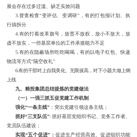
展会存在过多过滥、缺乏实效问题
3.督查检查“变评估、变调研”，有的打包报计划、执
行搞拆分
4.有的打着改革旗号，放责不放权，放小不放大，放
虚不放实，一些基层单位的工作承接能力不足
5.有的在隐蔽场所吃吃喝喝，有的以电子红包、快递
物流等方式“隔空收礼”
6.有的干部对上自我美化、无限拔高，对下小题大做上纲
上线
九、
粮投集团总结提炼的党建做法
（一）
一强三抓五促党建工作
机制
强化“一条主线”
：突出党建引领这条主线；
抓好“三支队伍”
:
抓好基层党组织书记、党务工作者、
党员队伍建设；
实现“五个促进”：
促进生产经营高效、促进组织功能