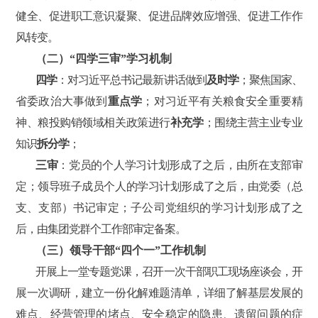
健全、促进职工意识凝聚、促进品牌效应增强、促进工作作
风转变
。
（二）
“四学三审”学习机制
四学
：对习近平总书记最新讲话做到
及时学
；聚焦国家、
省委政治大事做到
重点学
；对习近平有关粮食安全重要精
神、粮投购销领域相关政策进行
补充学
；围绕主营主业专业
知识
拆分学
；
三审
：党员的个人学习计划形成了之后，由所在支部审
定；领导班子成员个人的学习计划形成了之后，由党委（总
支、支部）书记审定；子公司党组织的学习计划形成了之
后，由集团党群个工作部审定备案。
（三）
领导干部“四个一”工作机制
开展上一堂专题党课，召开一次干部职工现场座谈会，开
展一次调研，建立一份化解难题清单，详细了解基层发展的
难点、经营管理的堵点、安全稳定的隐患、遗留问题的症