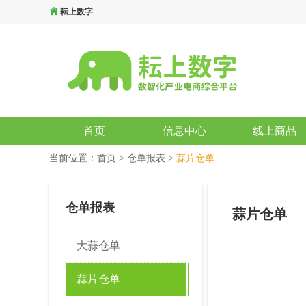
耘上数字
首页
信息中心
线上商品
当前位置：
首页
>
仓单报表
>
蒜片仓单
仓单报表
蒜片仓单
大蒜仓单
蒜片仓单