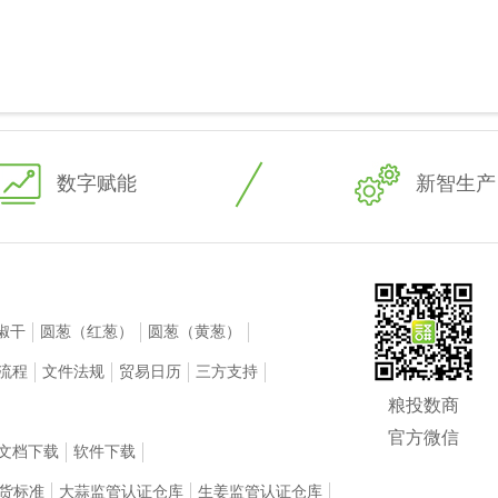
数字赋能
新智生产
椒干
圆葱（红葱）
圆葱（黄葱）
流程
文件法规
贸易日历
三方支持
粮投数商
官方微信
文档下载
软件下载
货标准
大蒜监管认证仓库
生姜监管认证仓库