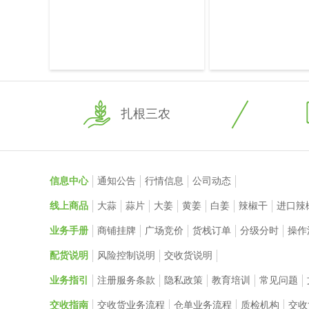
扎根三农
信息中心
通知公告
行情信息
公司动态
线上商品
大蒜
蒜片
大姜
黄姜
白姜
辣椒干
进口辣
业务手册
商铺挂牌
广场竞价
货栈订单
分级分时
操作
配货说明
风险控制说明
交收货说明
业务指引
注册服务条款
隐私政策
教育培训
常见问题
交收指南
交收货业务流程
仓单业务流程
质检机构
交收