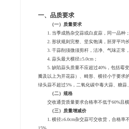
一、品质要求
（一）质量要求
1. 当季成熟杂交蒜或白皮蒜，同一品种
2. 形状规则完整、坚实饱满，胚芽平均
3. 干蒜削须微须剪杆，洁净、气味正常
4.
蒜头最大横径≥5
.0cm；
5.
缺陷蒜头质量不应超过40%，包括霉
瓣及以上为开花蒜）、畸形、横径小于要求的
绿头蒜不超过5%，二氧化碳中毒大蒜、糖蒜
（二）规格
交收通货质量要求合格率不低于60%且横
（三）质量增减价
1.
横径≥6
.0cm杂交蒜可交收货，合格率
15%
。