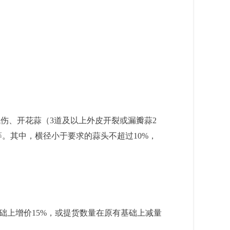
伤、开花蒜（3道及以上外皮开裂或漏瓣蒜2
。其中，横径小于要求的蒜头不超过10%，
础上增价15%，或提货数
量在原有基础上减量