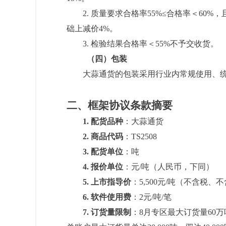
2.
质量要求合格率55%≤合格率＜60%
础上减价4%
。
3.
检验结果合格率＜55%不予交收货
。
（四）包装
大蒜通货的包装采用行业内常规使用、
二、框架协议条款摘要
1
.
配货品种
：大蒜通货
2
.
商品代码
：T
S2508
3
.
配货单位
：吨
4
.
报价单位
：元/吨（人民币，下同）
5
.
上市指导价
：5,500元/吨（不含税、
6
.
软件使用费
：2元/吨/笔
7
.
订货量限制
：8月专区最大订货量60万