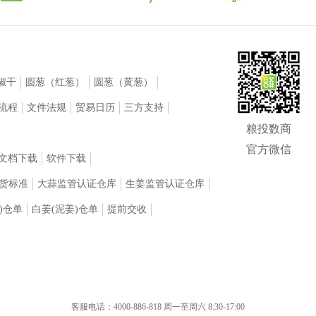
椒干
圆葱（红葱）
圆葱（黄葱）
流程
文件法规
贸易日历
三方支持
粮投数商
官方微信
文档下载
软件下载
货标准
大蒜监管认证仓库
生姜监管认证仓库
)仓单
白姜(泥姜)仓单
提前交收
客服电话：4000-886-818 周一至周六 8:30-17:00