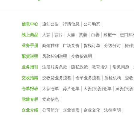
信息中心
通知公告
行情信息
公司动态
线上商品
大蒜
蒜片
大姜
黄姜
白姜
辣椒干
进口辣
业务手册
商铺挂牌
广场竞价
货栈订单
分级分时
操作
配货说明
风险控制说明
交收货说明
业务指引
注册服务条款
隐私政策
教育培训
常见问题
交收指南
交收货业务流程
仓单业务流程
质检机构
交收
仓单报表
大蒜仓单
蒜片仓单
大姜(泥姜)仓单
黄姜(泥姜
党建专栏
党建信息
企业介绍
公司简介
企业资质
企业文化
法律声明