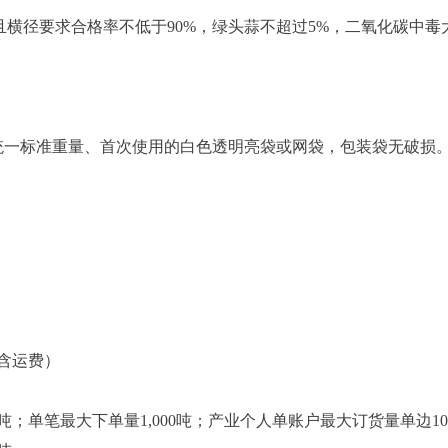
，且横径要求合格率不低于90%，绿头蒜不超过5%，二氧化碳中
统一标准重量、首次使用的白色透明亮袋或网袋，包装袋无破损
不含运费）
吨；单笔最大下单量1,000吨；
产业个人
单账户最大订货量单边10,0