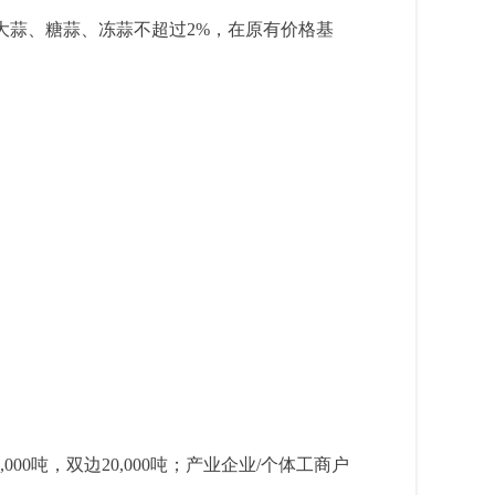
毒大蒜、糖蒜、冻蒜不超过2%，在原有价格基
。
00吨，双边20,000吨
；
产业企业/个体工商户