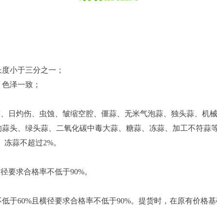
；
长度小于三分之一；
，色泽一致；
变、日灼伤、虫蚀、皱缩空腔、僵蒜、无米气泡蒜、独头蒜、机械
蒜头、绿头蒜、二氧化碳中毒大蒜、糖蒜、冻蒜、加工不符蒜等
、冻蒜不超过2%。
径要求合格率不低于90%。
不低于60%且横径要求合格率不低于90%。提货时，在原有价格基