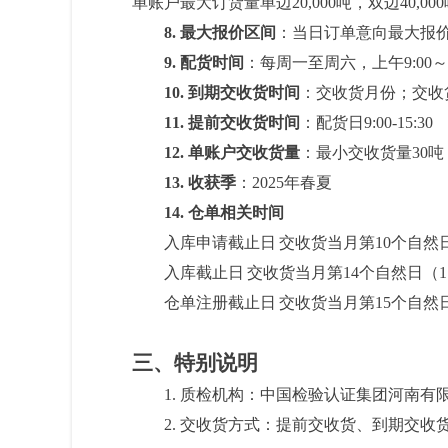
单账户最大订货量单边20,000吨，双边40,000
8
.
最大报价区间
：当日订单意向最大报
9
.
配货时间
：每周一至周六，上午9:00～1
10
.
到期
交收货时间
：交收货月份；交收货
11. 提前交收货时间
：配货日9:00-15:30
1
2
.
单账户交收货量
：最小交收货量30
1
3
.
收获季
：2025年春夏
1
4
.
仓单相关时间
入库申请截止日
交收货当月第10个自然
入库截止日
交收货当月第14个自然日（1
仓单注册截止日
交收货当月第15个自然日
三、特别说明
1. 质检机构：中国检验认证集团河南有
2. 交收货方式：提前交收货、到期交收