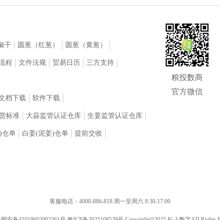
椒干
圆葱（红葱）
圆葱（黄葱）
流程
文件法规
贸易日历
三方支持
粮投数商
官方微信
文档下载
软件下载
货标准
大蒜监管认证仓库
生姜监管认证仓库
)仓单
白姜(泥姜)仓单
提前交收
客服电话：4000-886-818 周一至周六 8:30-17:00
网安备41019602002361号
豫ICP备2025108539号
Copyright@2025 耘上数字AII Rights Re