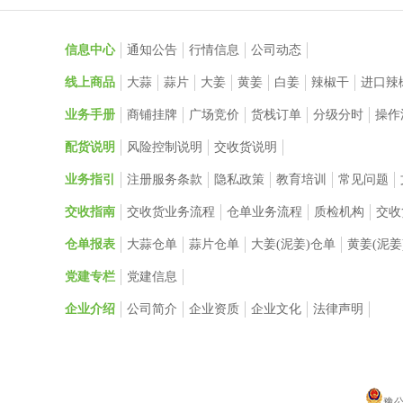
信息中心
通知公告
行情信息
公司动态
线上商品
大蒜
蒜片
大姜
黄姜
白姜
辣椒干
进口辣
业务手册
商铺挂牌
广场竞价
货栈订单
分级分时
操作
配货说明
风险控制说明
交收货说明
业务指引
注册服务条款
隐私政策
教育培训
常见问题
交收指南
交收货业务流程
仓单业务流程
质检机构
交收
仓单报表
大蒜仓单
蒜片仓单
大姜(泥姜)仓单
黄姜(泥姜
党建专栏
党建信息
企业介绍
公司简介
企业资质
企业文化
法律声明
豫公