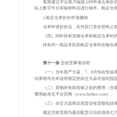
客商通过平台客户端或
APP
申请仓单折
耘上数字平台审核材料后进行操作。检定仓
2.检定仓单折价申请撤销
仓单申请折价后，在对应订货全部终止
（四）同时持有实物仓单和检定仓单时
持有同一商品专区的检定仓单和实物仓
第十一条
交收货事项说明
（一）当年度产大蒜，
7、8月份在恒
结果将符合本
说明
规定的杂交大蒜存放到指
（二）货物所有权转移之前的费用（含
费用标准见平台官网（
www.hndboc.com）。
（三）杂交大蒜商品现货交收货期包括
规定交收货期为最后配货日后的连续七