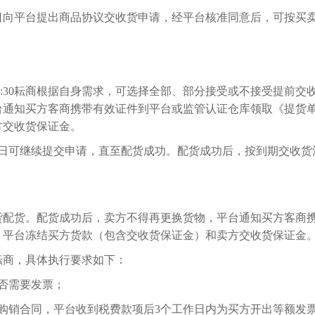
日向平台提出商品协议交收货申请，经平台核准同意后，可按买
3:00—15:30耘商根据自身需求，可选择全部、部分接受或不接受
台通知买方客商携带有效证件到平台或监管认证仓库领取《提货
方交收货保证金。
次日可继续提交申请，直至配货成功。配货成功后，按到期交收货
货配货。配货成功后，卖方不得再更换货物，平台通知买方客商
，平台冻结买方货款（包含交收货保证金）和卖方交收货保证金
耘商，具体执行要求如下：
否需要发票；
购销合同，平台收到税费款项后3个工作日内为买方开出等额发