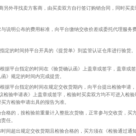
客商另外寻找卖方客商，由买卖双方自行签订购销合同，同时买卖
求与说明公布的费用标准，向平台缴纳交收价差或委托代理服务
台指定的时间持平台开具的《提货单》到监管认证仓库进行验货
须根据平台指定的时间在《验货确认函》上盖章或签字，盖章或
认函》规定的时间内完成提货。
须根据平台指定的时间在规定交收货期内，向平台提出检验申请，
争议检验申请表》上盖章或签字，检验时买卖双方均不可进入检
对买方检验申请出具的报告为准。
验合格的，按检验前重量计入整批次货物，正常参与交收货，买
约责任。
布时间超出规定交收货期且检验合格的，买方须在《检验通过通