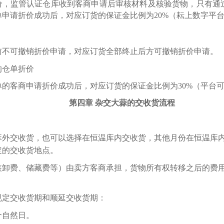
价，监管认证仓库收到客商申请后审核材料及核验货物，只有通
单申请折价成功后，对应订货的保证金比例为
20%
（耘上数字平
前不可撤销折价申请，对应订货全部终止后方可撤销折价申请。
的仓单折价
单的客商申请折价成功后，对应订货的保证金比例为
30%（平台
第四章
杂交大蒜的交收货流程
温库外交收货，也可以选择在恒温库内交收货，其他月份在恒温库
定的交收货地点。
装卸费、储藏费等）由卖方客商承担，货物所有权转移之后的费
规定交收货期和顺延交收货期：
个自然日。