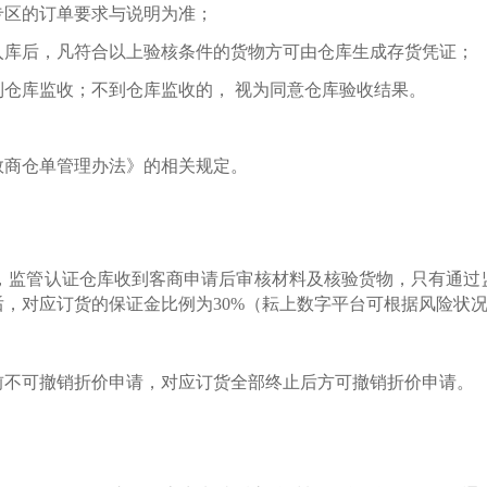
专区的订单要求与说明为准；
入库后，凡符合以上验核条件的货物方可由仓库生成存货凭证；
到仓库监收；不到仓库监收的，
视为同意仓库验收结果。
数商仓单管理办法》的相关规定。
，监管认证仓库收到客商申请后审核材料及核验货物，只有通过
后，对应订货的保证金比例为
30%
（耘上数字平台可根据风险状
前不可撤销折价申请，对应订货全部终止后方可撤销折价申请。