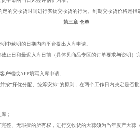
收货申请的当日风控评估价为准。
约定的交收货时间进行实物交收货的行为。到期交收货价格是指
第三章
仓单
说明中载明的日期内向平台提出入库申请。
请截止日和最迟入库日前（具体见商品专区的订单要求与说明）
客户端或APP填写入库申请。
，并按“择优分配、统筹安排”的原则，在两个工作日内决定是否
入库；
有完整、无瑕疵的所有权，进行交收货的大蒜须为当年度产大蒜