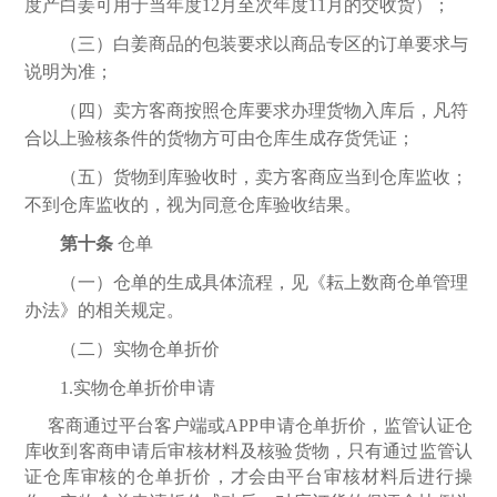
度产白姜可用于当年度
12月至次年度11月的交收货）；
（三）白姜商品的包装要求以商品专区的订单要求与
说明为准；
（四）卖方客商按照仓库要求办理货物入库后，凡符
合以上验核条件的货物方可由仓库生成存货凭证；
（五）货物到库验收时，卖方客商应当到仓库监收；
不到仓库监收的，视为同意仓库验收结果。
第十条
仓单
（一）仓单的生成具体流程，见《耘上数商仓单管理
办法》的相关规定。
（二）实物仓单折价
1.实物仓单折价申请
客商通过平台客户端或
APP
申请仓单折价，监管认证仓
库收到客商申请后审核材料及核验货物，只有通过监管认
证仓库审核的仓单折价，才会由平台审核材料后进行操