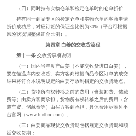
（四）同时持有实物仓单和检定仓单时的仓单折价
持有同一商品专区的检定仓单和实物仓单的客商申请
折价成功后，对应订货的保证金比例为
30%（平台可根据
风险状况调整保证金比例）。
第四章
白姜的交收货流程
第十一条
交收货事项说明
（一）国内当年度产白姜（不能交收货进口白姜），
要在恒温库内交收货。卖方客商根据商品专区订单的成交
结果将符合本
说明
规定的白姜存放到指定的交收货地点。
（二）货物所有权转移之前的费用（含装卸费、储藏
费等）由卖方客商承担，货物所有权转移之后的费用（含
装车费、储藏费等）由买方客商承担，具体费用标准见平
台官网（
www.hndboc.com）。
（三）白姜商品现货交收货期包括规定交收货期和顺
延交收货期：